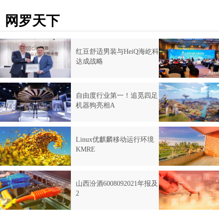
网罗天下
红豆舒适男装与HeiQ海屹科
达成战略
自由度行业第一！追觅四足
机器狗亮相A
Linux优麒麟移动运行环境
KMRE
山西汾酒6008092021年报及
2