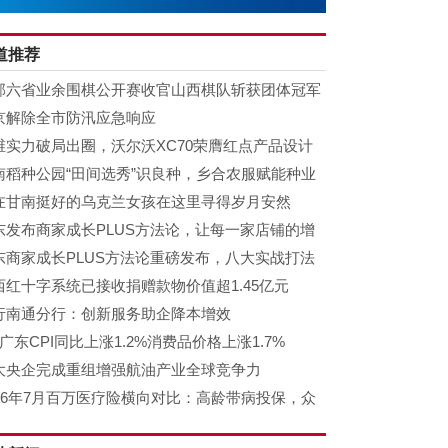
道推荐
部六省业余围棋公开赛收官山西棋队斩获团体冠军
京解除全市防汛应急响应
维实力破局出圈，沃尔沃XC70荣膺红点产品设计
奖
南稻种公园“田间选秀”识良种，乡合农服赋能种业
果落地
在甘南挺好的乌克兰女孩在这里寻得岁月安然
东发布商家成长PLUS方法论，让每一家店铺的增
有径可循
东商家成长PLUS方法论重磅发布，八大实战打法
力商家长效增长
西红十字系统已接收捐赠款物价值超1.45亿元
行南通分行：创新服务助企降本增效
广东CPI同比上涨1.2%消费品价格上涨1.7%
大央企完成重组增强航油产业全球竞争力
026年7月百万医疗险横向对比：高龄带病投保，众
保百万医疗险2026有哪些升级