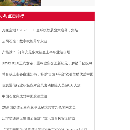
8小时点击排行
万象启潮！2026 LEC 全球授权展盛大启幕，集结
00+IP，首日商机澎湃！
云冈石窟：数字赋能芳华永驻
产能满产+订单充足多家铝企上半年业绩倍增
Xmax X2.0正式发布：重构虚实交互新纪元，解锁千亿级AI
用赛道
希音获上市备案通知书，将以“自营+平台”双引擎助优质中国
造畅销全球
信息通信行业积极应对台风出动抢险人员超6万人次
中国石化完成对中国航油重组
20余国媒体记者齐聚草原秘境共赏九色甘南之美
江宁交通建设集团全面筑牢防汛防台风安全防线
0
“游学中国”活动走进辽宁imgsrc"zxcode_202607130d