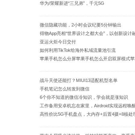
华为/荣耀新进“三兄弟”，千元5G
微信隐藏功能，2小时会议纪要5分钟输出
得物App亮相“世界设计之都大会”，以创新设计
亚运火炬今日交付
如何利用TikTok给海外私域流量池引流
苹果手机怎么分屏苹果手机怎么开启双屏模式苹
战斗天使还能打？MIUI13适配机型名单
手机笔记怎么转发到微信
6个你不知道的微信冷知识，学会就是涨知识
工作备用安卓机忘在家里，Airdroid实现远程唤
高性价比5G手机盘点，大内存+后置4摄+8核处理