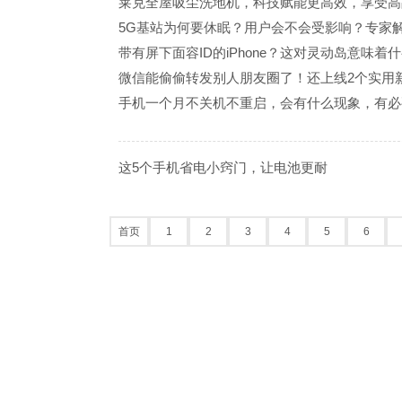
莱克全屋吸尘洗地机，科技赋能更高效，享受高
5G基站为何要休眠？用户会不会受影响？专家
带有屏下面容ID的iPhone？这对灵动岛意味着
微信能偷偷转发别人朋友圈了！还上线2个实用
手机一个月不关机不重启，会有什么现象，有必
这5个手机省电小窍门，让电池更耐
首页
1
2
3
4
5
6