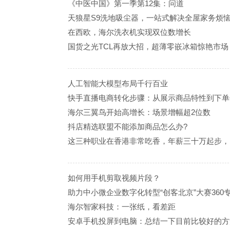
《中医中国》第一季第12集：问道
天狼星S9洗地吸尘器，一站式解决全屋家务烦
在西欧，海尔洗衣机实现双位数增长
国货之光TCL再放大招，超薄零嵌冰箱惊艳市场
人工智能大模型布局千行百业
快手直播电商转化步骤：从展示商品特性到下单
海尔三翼鸟开始高增长：场景增幅超2位数
抖店精选联盟不能添加商品怎么办?
这三种职业在香港非常吃香，年薪三十万起步，
如何用手机剪取视频片段？
助力中小微企业数字化转型“创客北京”大赛360
海尔智家科技：一张纸，看差距
安卓手机投屏到电脑：总结一下目前比较好的方