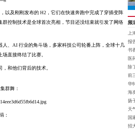
1，以及刚刚发布的 H2，它们在快速奔跑中完成了穿插变阵
集群控制技术是全球首次亮相，节目还没结束就引发了网络
频
上
乐
报
人、AI 行业的角斗场，多家科技公司轮番上阵，全球十几
书
上场直接终结了比赛。
医
长
除
司，和他们背后的技术。
前
规
华
的集群舞：
海
扬
尼
天
手绢：
国
源
招