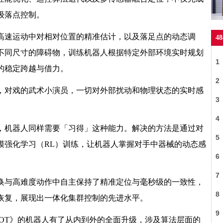
级落点控制。
高速运动中对相对位置的精准估计，以及落足点的动态调
4
不同尺寸的障碍物，训练机器人根据特定外部环境实时规划
1
的稳定跨越与借力。
2
，对戏的武术小演员，一切对外部扰动和物理状态的实时感
3
4
，机器人同样需要「习得」这种能力。解决的方法是通过对
5
模强化学习（RL）训练，让机器人掌握对手中器械的动态感
主
6
7
换与高难度动作中自主保持了精准定位与毫秒级的一致性，
唐
8
恢复，展现出一体化集群控制的先进水平。
9
 BOT》的机器人有了从内到外的全面升级，涉及算法层面的