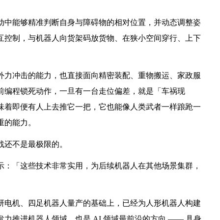
动中能够精准判断自身与障碍物的相对位置，并动态调整姿
互控制，与机器人向货架码放货物、在狭小空间穿行、上下
外力冲击的能力，也直接面向精密装配、重物搬运、家政服
前编程锁死动作，一旦有一台走位偏差，就是「车祸现
味着即便有人上去推它一把，它也能像人类武者一样踉跄一
重的能力。
战还不是最极限的。
示：「这些技术非常实用，为后续机器人在其他场景集群，
研电机、四足机器人量产的基础上，已经为人形机器人构建
推进机器人领域，也是 AI 领域最前沿的方向 —— 具身