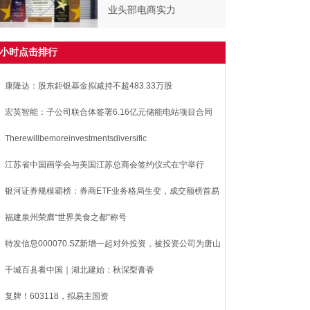
业头部电商实力
8小时点击排行
康隆达：股东鉅银基金拟减持不超483.33万股
宏英智能：子公司联合体签署6.16亿元储能电站项目合同
Therewillbemoreinvestmentsdiversific
江苏省中国画学会与美国江苏总商会签约仪式在宁举行
银河证券规模霸榜：券商ETF业务格局生变，成交额榜首易
福建泉州荣膺“世界美食之都”称号
特发信息000070.SZ新增一起对外投资，被投资公司为唐山
兴纬业科技
千城百县看中国｜湖北建始：秋深梨膏香
复牌！603118，拟易主国资