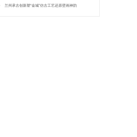
0
兰州承古创新塑“金城”仿古工艺还原壁画神韵