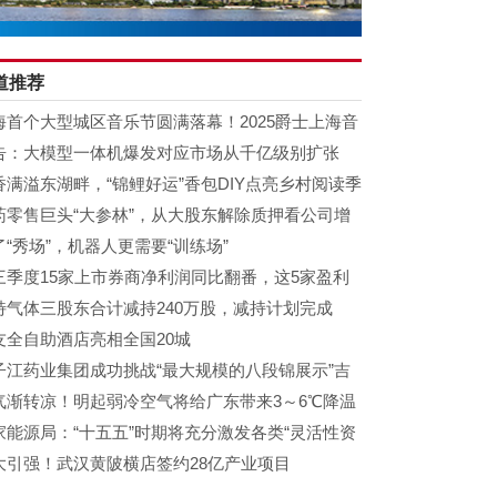
道推荐
海首个大型城区音乐节圆满落幕！2025爵士上海音
节收官前滩，输出“文
告：大模型一体机爆发对应市场从千亿级别扩张
香满溢东湖畔，“锦鲤好运”香包DIY点亮乡村阅读季
药零售巨头“大参林”，从大股东解除质押看公司增
钝化
了“秀场”，机器人更需要“训练场”
三季度15家上市券商净利润同比翻番，这5家盈利
模超百亿
特气体三股东合计减持240万股，减持计划完成
友全自助酒店亮相全国20城
子江药业集团成功挑战“最大规模的八段锦展示”吉
斯世界纪录
气渐转凉！明起弱冷空气将给广东带来3～6℃降温
家能源局：“十五五”时期将充分激发各类“灵活性资
”潜力
大引强！武汉黄陂横店签约28亿产业项目