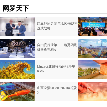
网罗天下
红豆舒适男装与HeiQ海屹科
达成战略
自由度行业第一！追觅四足
机器狗亮相A
Linux优麒麟移动运行环境
KMRE
山西汾酒6008092021年报及
2