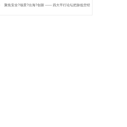
0
聚焦安全?场景?出海?创新 —— 四大平行论坛把脉低空经
人才培养新路径