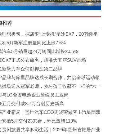
道推荐
输理想极氪，探店“陆上专机”星途EX7，20万级坐
百万头等舱感
大利5月新车注册量同比上涨7.6%
瑞汽车5月销量超24万辆同比增长20.5%
境GX7正式公布命名，瞄准大五座SUV市场
星新势力车企何以押注第二品牌
宁品牌与库里品牌达成长期合作，共启全球运动领
全新可能
色操场迎来冠军老师，乡村孩子收获不一样的“六一
”
用与LG合资电池企业暂缓员工返岗
来五月交付破3.7万台创历史新高
探产业新局｜盖世汽车CEO周晓莺做客上汽集团双
讲堂，解读“十五五”汽
众安徽5月交付2303台，环比激增119%
力贵州旅居共享多彩生活｜2026年贵州省旅居产业
港澳大湾区深圳招商洽