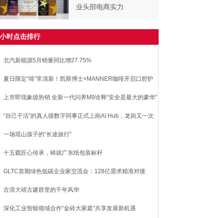
业头部电商实力
8小时点击排行
北汽新能源5月销量同比增27.75%
夏日限定“啡”常清新！凯斯博士×MANNER咖啡开启口腔护
跨界新玩法
上市即现象级热销 全新一代问界M9诠释“安全是最大的豪华”
“自己干活”的真人级数字同事正式上岗AI Hub，龙岗又一次
全国之先河
一场瑶山孩子的“长途旅行”
十五载匠心传承，铸就广东纸包装标杆
GLTC首期绿色低碳企业家交流会：128亿需求精准对接
古浪大靖古建群里的千年风华
深化工业智能领域合作“金砖大家庭”共享发展新机遇