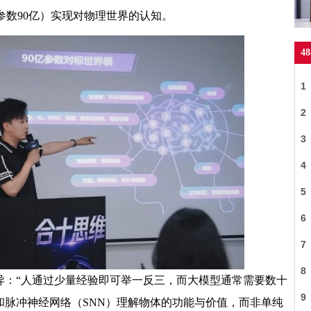
参数90亿）实现对物理世界的认知。
4
1
2
理
3
4
创
5
6
7
8
异：“人通过少量经验即可举一反三，而大模型通常需要数十
9
和脉冲神经网络（SNN）理解物体的功能与价值，而非单纯