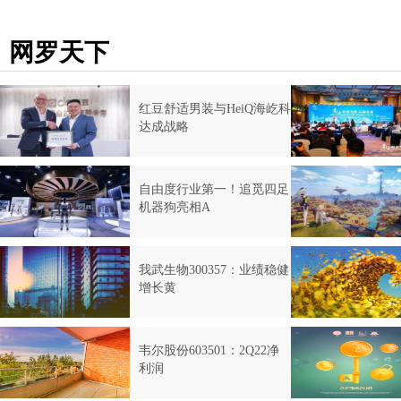
网罗天下
红豆舒适男装与HeiQ海屹科
达成战略
自由度行业第一！追觅四足
机器狗亮相A
我武生物300357：业绩稳健
增长黄
韦尔股份603501：2Q22净
利润