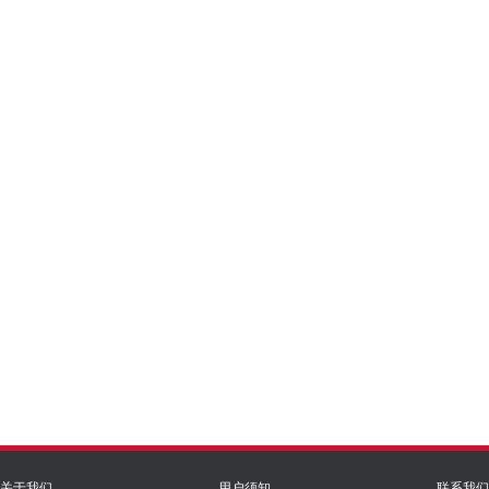
关于我们
用户须知
联系我们