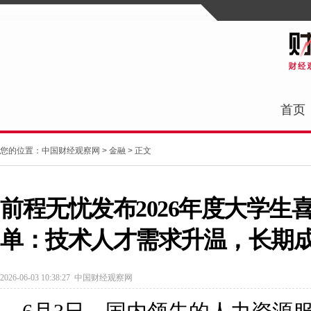
首页
您的位置：
中国财经观察网
>
金融
> 正文
前程无忧发布2026年度大学生
单：技术人才需求升温，长期
2026-06-03 10:38:27
中国财经观察网