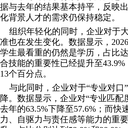
据与去年的结果基本持平，反映
化背景人才的需求仍保持稳定。
组织年轻化的同时，企业对于
准也在发生变化。数据显示，202
学生最看重的仍然是学历，占比达到
合技能的重要性已经提升至43.9
13个百分点。
与此同时，企业对于“专业对口
降。数据显示，企业对“专业匹配
去年的63.5%下降至57.6%；而
力、自驱力与责任感等能力的重