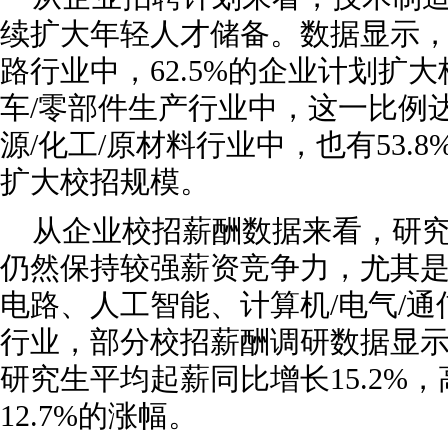
续扩大年轻人才储备。数据显示，
路行业中，62.5%的企业计划扩
车/零部件生产行业中，这一比例达到
源/化工/原材料行业中，也有53.
扩大校招规模。
从企业校招薪酬数据来看，研
仍然保持较强薪资竞争力，尤其是
电路、人工智能、计算机/电气/
行业，部分校招薪酬调研数据显示，
研究生平均起薪同比增长15.2%
12.7%的涨幅。