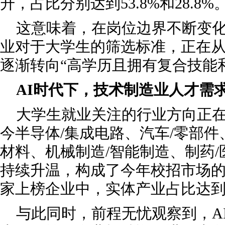
升，占比分别达到53.8%和28.8%
这意味着，在岗位边界不断变
业对于大学生的筛选标准，正在从
逐渐转向“高学历且拥有复合技能
AI时代下，技术制造业人才需
大学生就业关注的行业方向正
今半导体/集成电路、汽车/零部件、
材料、机械制造/智能制造、制药
持续升温，构成了今年校招市场的
家上榜企业中，实体产业占比达到64
与此同时，前程无忧观察到，A