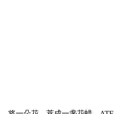
将一朵花，萃成一盏花蜡，ATELI